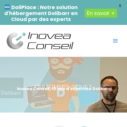
X
DoliPlace : Notre solution
d'hébergement Dolibarr en
En savoir +
Cloud par des experts
Aller
au
contenu
QUI SOMMES-NOUS ?
Inovea Conseil, 10 ans d'expertise Dolibarr