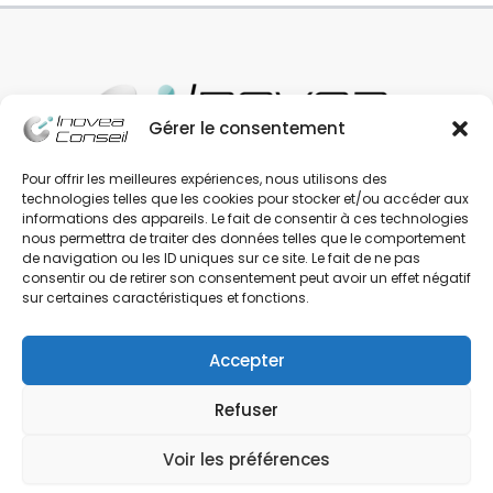
Gérer le consentement
Pour offrir les meilleures expériences, nous utilisons des
technologies telles que les cookies pour stocker et/ou accéder aux
Spécialistes en solutions ERP/CRM Dolibarr,
informations des appareils. Le fait de consentir à ces technologies
nous permettra de traiter des données telles que le comportement
Inovea Conseil vous offre une gamme complète
de navigation ou les ID uniques sur ce site. Le fait de ne pas
de services conçus pour optimiser votre
consentir ou de retirer son consentement peut avoir un effet négatif
activité.
sur certaines caractéristiques et fonctions.
Accepter
Refuser
Voir les préférences
Copyright © 2026 Inovea Conseil | Votre partenaire Dolibarr | Par